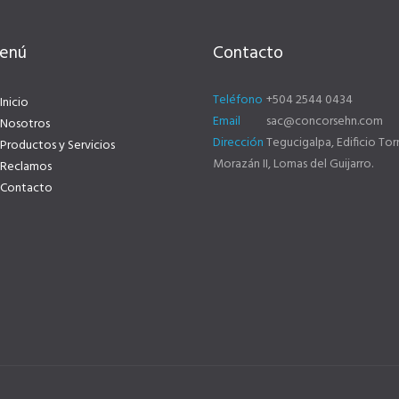
enú
Contacto
Teléfono
+504 2544 0434
Inicio
Email
sac@concorsehn.com
Nosotros
Dirección
Tegucigalpa, Edificio Tor
Productos y Servicios
Morazán II, Lomas del Guijarro.
Reclamos
Contacto