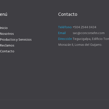
enú
Contacto
Teléfono
+504 2544 0434
Inicio
Email
sac@concorsehn.com
Nosotros
Dirección
Tegucigalpa, Edificio Tor
Productos y Servicios
Morazán II, Lomas del Guijarro.
Reclamos
Contacto