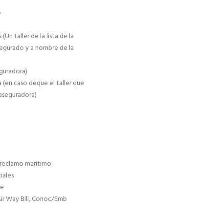
r
o
Un taller de la lista de la
segurado y a nombre de la
eguradora)
 (en caso deque el taller que
 aseguradora)
 reclamo marítimo:
iales
ue
Air Way Bill, Conoc/Emb