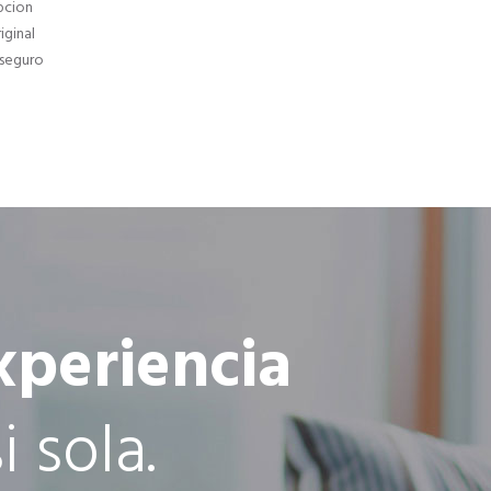
pcion
iginal
 seguro
xperiencia
i sola.