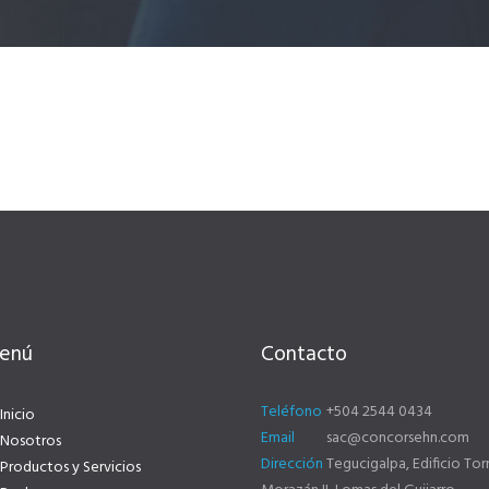
enú
Contacto
Teléfono
+504 2544 0434
Inicio
Email
sac@concorsehn.com
Nosotros
Dirección
Tegucigalpa, Edificio Tor
Productos y Servicios