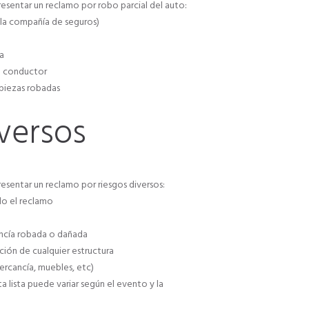
esentar un reclamo por robo parcial del auto:
la compañía de seguros)
ca
el conductor
 piezas robadas
versos
sentar un reclamo por riesgos diversos:
do el reclamo
ancía robada o dañada
ación de cualquier estructura
ercancía, muebles, etc)
ta lista puede variar según el evento y la